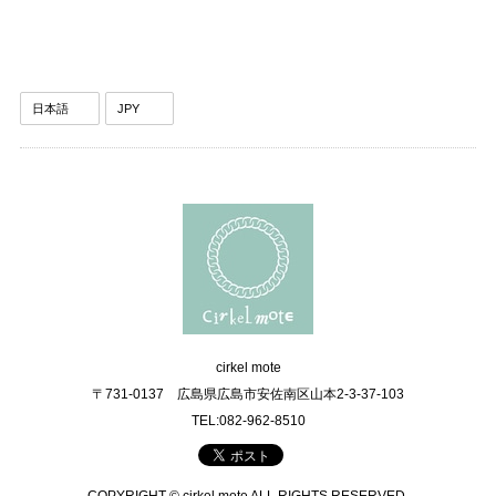
cirkel mote
〒731-0137 広島県広島市安佐南区山本2-3-37-103
TEL:082-962-8510
COPYRIGHT © cirkel mote ALL RIGHTS RESERVED.