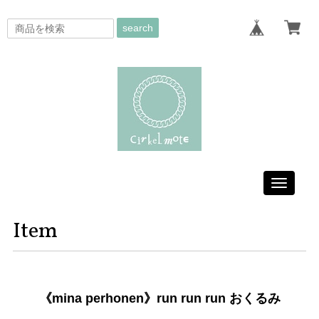
search
Toggle
navigati
Item
《mina perhonen》run run run おくるみ