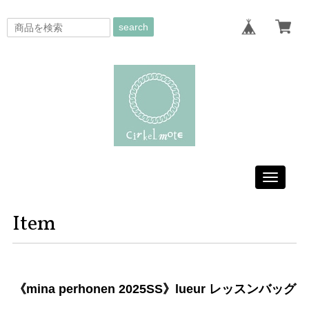
search
Toggle
navigati
Item
《mina perhonen 2025SS》lueur レッスンバッグ