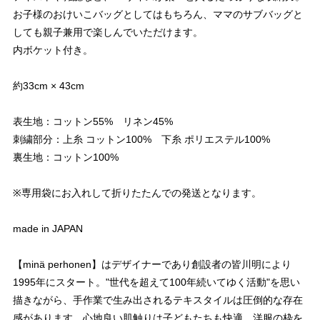
お子様のおけいこバッグとしてはもちろん、ママのサブバッグと
しても親子兼用で楽しんでいただけます。
内ボケット付き。
約33cm × 43cm
表生地：コットン55% リネン45%
刺繍部分：上糸 コットン100% 下糸 ポリエステル100%
裏生地：コットン100%
※専用袋にお入れして折りたたんでの発送となります。
made in JAPAN
【minä perhonen】はデザイナーであり創設者の皆川明により
1995年にスタート。"世代を超えて100年続いてゆく活動"を思い
描きながら、手作業で生み出されるテキスタイルは圧倒的な存在
感があります。心地良い肌触りは子どもたちも快適。洋服の枠を