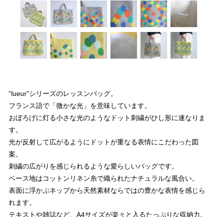
“lueur”シリーズのレッスンバッグ。
フランス語で「微かな光」を意味しています。
おぼろげに灯る小さな光のようなドット刺繍がひし形に連なりま
す。
光が反射して広がるようにドットが重なる表情にこだわった図
案。
刺繍の広がりを感じられるような愛らしいバッグです。
ベース地はコットンリネン糸で織られたナチュラルな風合い。
表面に浮かぶネップから天然素材ならではの豊かな表情を感じら
れます。
テキストや雑誌など、A4サイズが楽々と入るたっぷりな収納力。