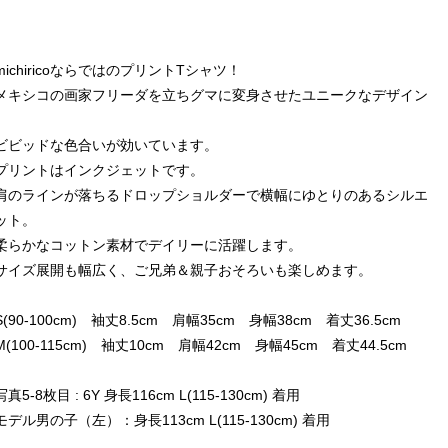
michiricoならではのプリントTシャツ！
メキシコの画家フリーダを立ちグマに変身させたユニークなデザイン
♪
ビビッドな色合いが効いています。
プリントはインクジェットです。
肩のラインが落ちるドロップショルダーで横幅にゆとりのあるシルエ
ット。
柔らかなコットン素材でデイリーに活躍します。
サイズ展開も幅広く、ご兄弟＆親子おそろいも楽しめます。
S(90-100cm) 袖丈8.5cm 肩幅35cm 身幅38cm 着丈36.5cm
M(100-115cm) 袖丈10cm 肩幅42cm 身幅45cm 着丈44.5cm
写真5-8枚目 : 6Y 身長116cm L(115-130cm) 着用
モデル男の子（左）：身長113cm L(115-130cm) 着用