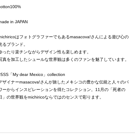
cotton100%
made in JAPAN
michiricoはフォトグラファーでもあるmasacova!さんによる遊び心の
光るブランド。
ゆったり楽チンながらデザイン性も楽しめます。
写真を加工したシュールな世界観は多くのファンを魅了しています。
25SS「My dear Mexico」collection
デザイナーmasacova!さんが旅したメキシコの豊かな伝統と人々のパ
ワーからインスピレーションを得たコレクション。11月の「死者の
日」の世界観をmichiricoならではのセンスで彩ります。