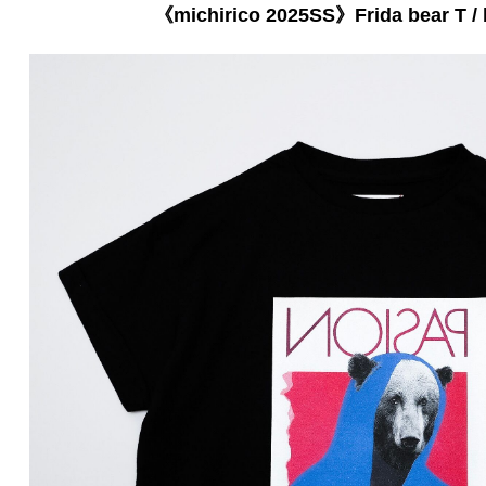
《michirico 2025SS》Frida bear T /