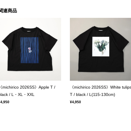
関連商品
《michirico 2026SS》Apple T /
《michirico 2026SS》White tulip
black / L・XL・XXL
T / black / L(115-130cm)
¥4,950
¥4,950