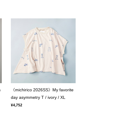
s
《michirico 2026SS》My favorite
day asymmetry T / ivory / XL
¥4,752