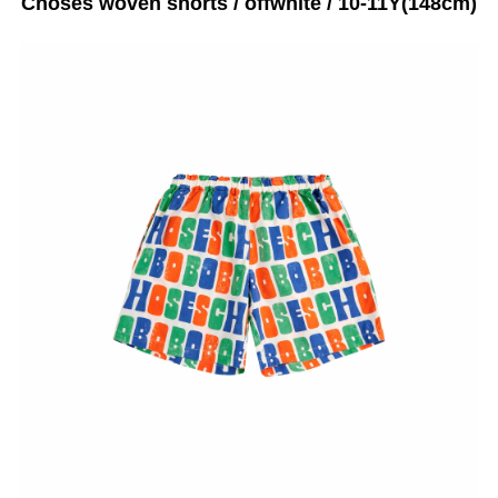
Choses woven shorts / offwhite / 10-11Y(148cm)