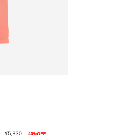
¥5,830
40%OFF