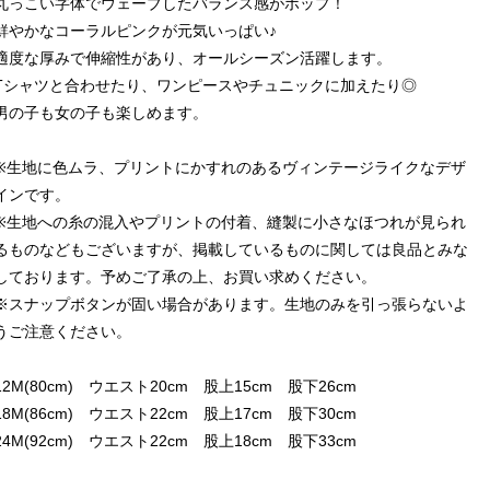
丸っこい字体でウェーブしたバランス感がポップ！
鮮やかなコーラルピンクが元気いっぱい♪
適度な厚みで伸縮性があり、オールシーズン活躍します。
Tシャツと合わせたり、ワンピースやチュニックに加えたり◎
男の子も女の子も楽しめます。
※生地に色ムラ、プリントにかすれのあるヴィンテージライクなデザ
インです。
※生地への糸の混入やプリントの付着、縫製に小さなほつれが見られ
るものなどもございますが、掲載しているものに関しては良品とみな
しております。予めご了承の上、お買い求めください。
※スナップボタンが固い場合があります。生地のみを引っ張らないよ
うご注意ください。
12M(80cm) ウエスト20cm 股上15cm 股下26cm
18M(86cm) ウエスト22cm 股上17cm 股下30cm
24M(92cm) ウエスト22cm 股上18cm 股下33cm