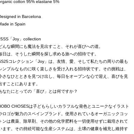
organic cotton 95% elastane 5%
Designed in Barcelona
Made in Spain
25SS「Joy」collection
どんな瞬間にも魔法を見出すこと、それが喜びへの道。
毎日は、そうした瞬間を探し求める旅への招待です。
SS25コレクション「Joy」は、友情、愛、そして私たちの周りの最も
シンプルなものに咲く楽しさを受け入れる招待状です。その挑戦は、
小さなひとときを見つけ出し、毎日をオープンな心で迎え、喜びを見
出すことにあります。
あなたにとっての「喜び」とは何ですか？
BOBO CHOSESは子どもらしいカラフルな発色とユニークなイラスト
やロゴが魅力のスペインブランド。使用されているオーガニックコッ
トンは農薬、除草剤、その他の化学肥料を一切使用せずに栽培されて
います。その持続可能な生産システムは、土壌の健康を補充し維持す