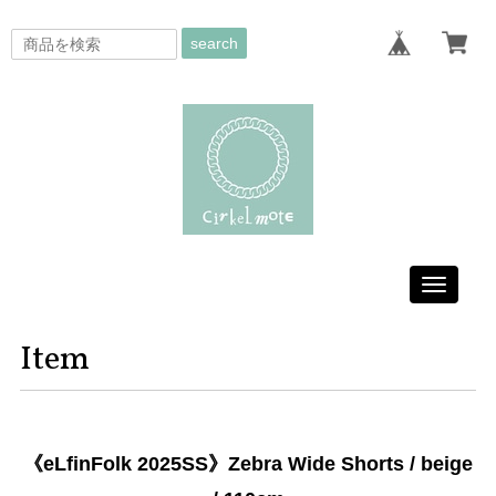
search
Toggle
navigati
Item
《eLfinFolk 2025SS》Zebra Wide Shorts / beige