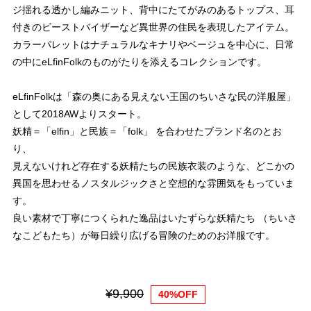
ジ揺れる透かし編みニット、背中にたてがみのあるトップス、耳
付きのビーストバイザーなど異世界の住民を表現したアイテム。
カラーパレットはナチュラルなキナリやベージュを中心に、日常
の中にeLfinFolkのものがたりを添えるコレクションです。
eLfinFolkは「森の奥にある見えない王国のちいさな民の洋服屋」
として2018AWよりスタート。
妖精＝「elfin」と民族＝「folk」 を合わせたブランド名のとお
り、
見えないけれど存在する妖精たちの民族衣装のような、どこかの
異国を思わせるノスタルジックさと空想的な雰囲気をもっていま
す。
良い素材で丁寧につくられた逸品はいたずらな妖精たち （ちいさ
なこどもたち）が毎日繰り広げる冒険のためのお洋服です。
¥9,900
40%OFF