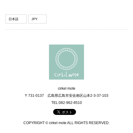
cirkel mote
〒731-0137 広島県広島市安佐南区山本2-3-37-103
TEL:082-962-8510
COPYRIGHT © cirkel mote ALL RIGHTS RESERVED.