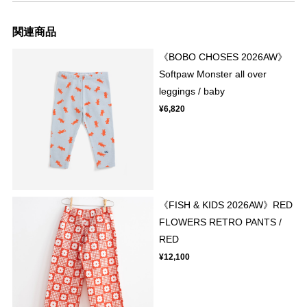
関連商品
《BOBO CHOSES 2026AW》
Softpaw Monster all over
leggings / baby
¥6,820
《FISH & KIDS 2026AW》RED
FLOWERS RETRO PANTS /
RED
¥12,100