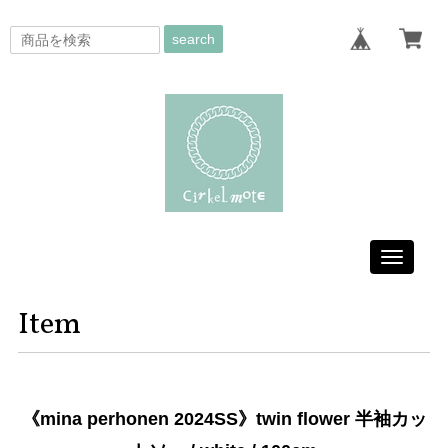
search
Toggle
navigati
Item
《mina perhonen 2024SS》twin flower 半袖カッ