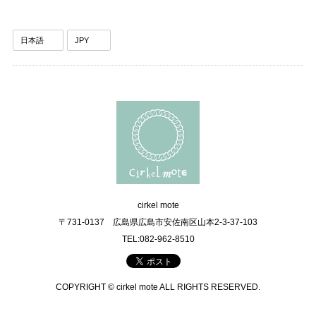
cirkel mote
〒731-0137 広島県広島市安佐南区山本2-3-37-103
TEL:082-962-8510
COPYRIGHT © cirkel mote ALL RIGHTS RESERVED.