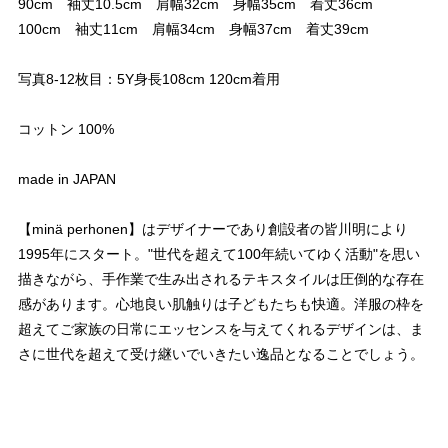
90cm 袖丈10.5cm 肩幅32cm 身幅35cm 着丈36cm
100cm 袖丈11cm 肩幅34cm 身幅37cm 着丈39cm
写真8-12枚目：5Y身長108cm 120cm着用
コットン 100%
made in JAPAN
【minä perhonen】はデザイナーであり創設者の皆川明により
1995年にスタート。"世代を超えて100年続いてゆく活動"を思い
描きながら、手作業で生み出されるテキスタイルは圧倒的な存在
感があります。心地良い肌触りは子どもたちも快適。洋服の枠を
超えてご家族の日常にエッセンスを与えてくれるデザインは、ま
さに世代を超えて受け継いでいきたい逸品となることでしょう。