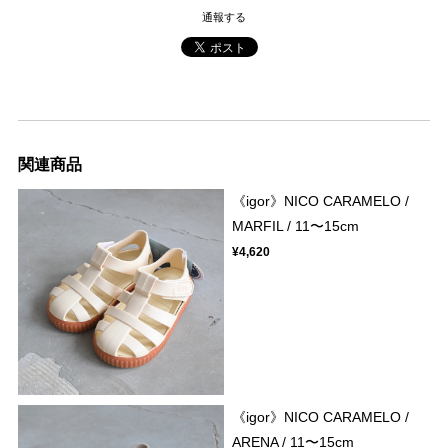
通報する
関連商品
《igor》NICO CARAMELO /
MARFIL / 11〜15cm
¥4,620
《igor》NICO CARAMELO /
ARENA / 11〜15cm