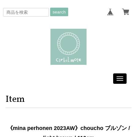
search
Toggle
navigati
Item
《mina perhonen 2023AW》choucho ブルゾン /