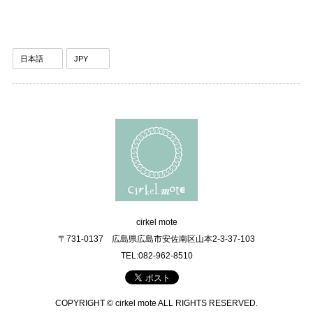
cirkel mote
〒731-0137 広島県広島市安佐南区山本2-3-37-103
TEL:082-962-8510
COPYRIGHT © cirkel mote ALL RIGHTS RESERVED.