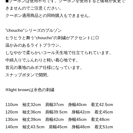
◼︎クーポンは使用不可です。クーポンを使用すると価格が変更で
きませんのでご注意ください。
クーポン適用商品との同時購入もできません。
"choucho"シリーズのブルゾン
ヒラヒラと舞う“choucho”の刺繍がアクセントに◎
温かみのあるライトブラウン。
しなやかで柔らかいコール天生地で仕立てられています。
中綿入りでふんわりと軽い着心地です。
首元の裏地のみボア仕様になっています。
スナップボタンで開閉。
※light brownは水色の刺繍
110cm 袖丈32cm 肩幅37cm 身幅40cm 着丈42.5cm
120cm 袖丈36cm 肩幅39.5cm 身幅42cm 着丈45cm
130cm 袖丈39cm 肩幅42cm 身幅45cm 着丈48cm
140cm 袖丈43.5cm 肩幅45cm 身幅48cm 着丈51cm