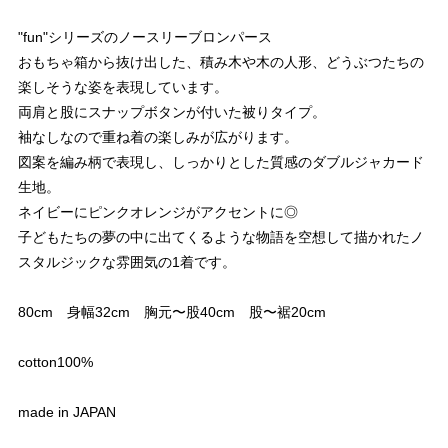
"fun"シリーズのノースリーブロンパース
おもちゃ箱から抜け出した、積み木や木の人形、どうぶつたちの
楽しそうな姿を表現しています。
両肩と股にスナップボタンが付いた被りタイプ。
袖なしなので重ね着の楽しみが広がります。
図案を編み柄で表現し、しっかりとした質感のダブルジャカード
生地。
ネイビーにピンクオレンジがアクセントに◎
子どもたちの夢の中に出てくるような物語を空想して描かれたノ
スタルジックな雰囲気の1着です。
80cm 身幅32cm 胸元〜股40cm 股〜裾20cm
cotton100%
made in JAPAN