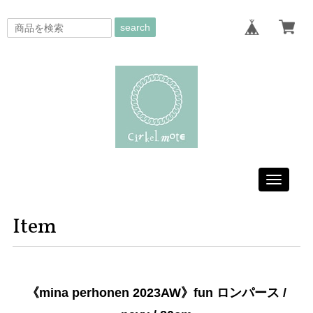
search
Toggle
navigati
Item
《mina perhonen 2023AW》fun ロンパース /