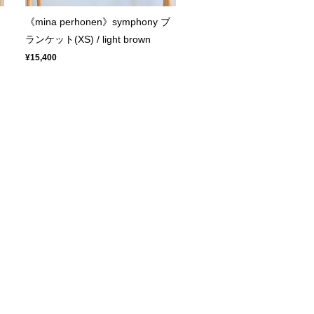
《mina perhonen》symphony ブ
ランケット(XS) / light brown
¥15,400