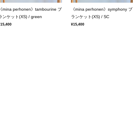
《mina perhonen》tambourine ブ
《mina perhonen》symphony ブ
ランケット(XS) / green
ランケット(XS) / SC
¥15,400
¥15,400