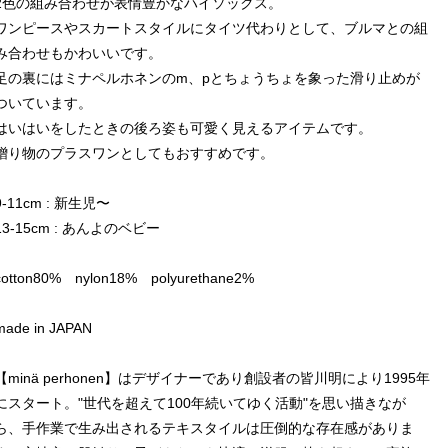
2色の組み合わせが表情豊かなハイソックス。
ワンピースやスカートスタイルにタイツ代わりとして、ブルマとの組
み合わせもかわいいです。
足の裏にはミナペルホネンのm、pとちょうちょを象った滑り止めが
ついています。
はいはいをしたときの後ろ姿も可愛く見えるアイテムです。
贈り物のプラスワンとしてもおすすめです。
9-11cm : 新生児〜
13-15cm : あんよのベビー
cotton80% nylon18% polyurethane2%
made in JAPAN
【minä perhonen】はデザイナーであり創設者の皆川明により1995年
にスタート。"世代を超えて100年続いてゆく活動"を思い描きなが
ら、手作業で生み出されるテキスタイルは圧倒的な存在感がありま