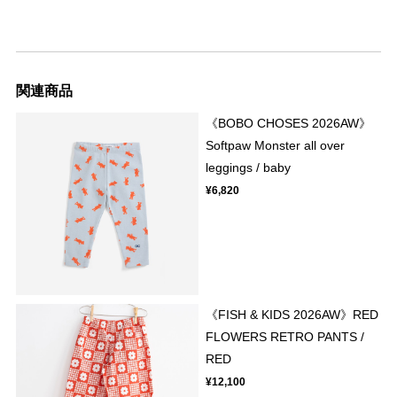
関連商品
《BOBO CHOSES 2026AW》
Softpaw Monster all over
leggings / baby
¥6,820
《FISH & KIDS 2026AW》RED
FLOWERS RETRO PANTS /
RED
¥12,100