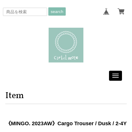
search
Toggle
navigati
Item
《MINGO. 2023AW》Cargo Trouser / Dusk / 2-4Y