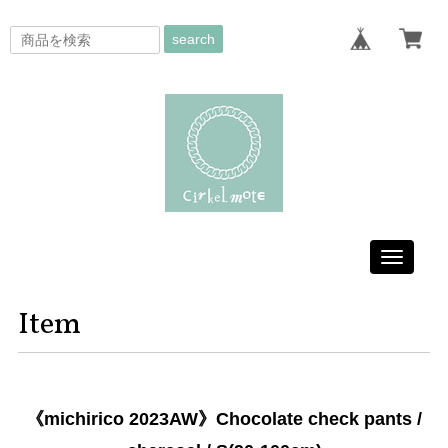
search
Toggle
navigati
Item
《michirico 2023AW》Chocolate check pants /