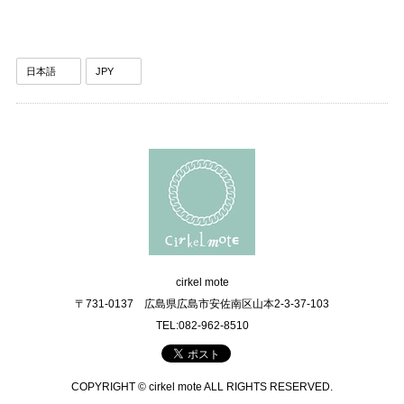
cirkel mote
〒731-0137 広島県広島市安佐南区山本2-3-37-103
TEL:082-962-8510
COPYRIGHT © cirkel mote ALL RIGHTS RESERVED.