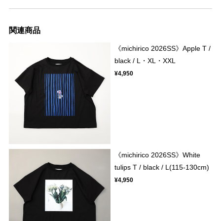
関連商品
《michirico 2026SS》Apple T /
black / L・XL・XXL
¥4,950
《michirico 2026SS》White
tulips T / black / L(115-130cm)
¥4,950