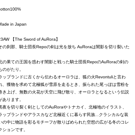
cotton100%
Made in Japan
23AW 【The Sword of AuRora】
その刹那、騎士団長Repoの剣は光を放ち AuRoraは闇影を切り裂いた
北の果ての王国を惑わす闇影と戦った騎士団長RepoのAuRoraの剣の
ものがたり。
ラップランドに古くから伝わるオーロラは、狐の火Revontuliと言わ
れ、獲物を求めて北極狐が雪原を走るとき、振られた尾っぽは雪粉を
巻き上げ、無数の火花が天空に飛び散り、オーロラとなるという伝説
があります。
黒夜を切り裂く剣としてのAuRoraやトナカイ、北極地のイラスト、
ラップランドやアラスカなど北極近くに暮らす民族...クラシカルな装
いの中に物語を彩るモチーフが散りばめられた空想の広がる冬のコレ
クションです。