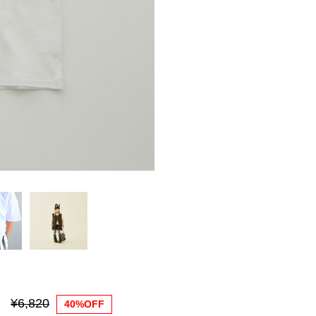
¥6,820
40%OFF