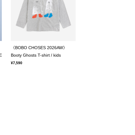
《BOBO CHOSES 2026AW》
E
Booty Ghosts T-shirt / kids
¥7,590