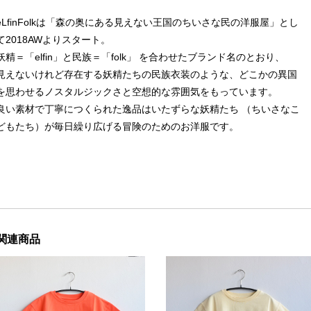
eLfinFolkは「森の奥にある見えない王国のちいさな民の洋服屋」とし
て2018AWよりスタート。
妖精＝「elfin」と民族＝「folk」 を合わせたブランド名のとおり、
見えないけれど存在する妖精たちの民族衣装のような、どこかの異国
を思わせるノスタルジックさと空想的な雰囲気をもっています。
良い素材で丁寧につくられた逸品はいたずらな妖精たち （ちいさなこ
どもたち）が毎日繰り広げる冒険のためのお洋服です。
関連商品