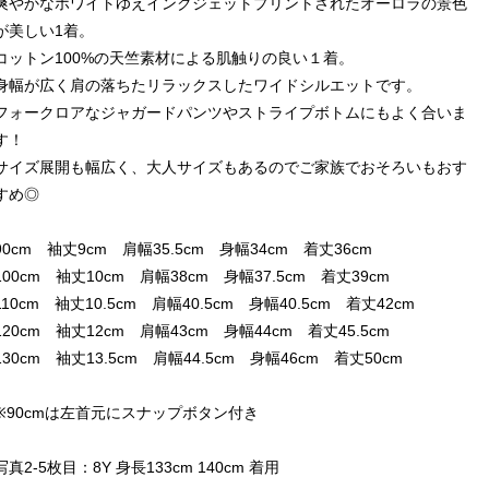
爽やかなホワイトゆえインクジェットプリントされたオーロラの景色
が美しい1着。
コットン100%の天竺素材による肌触りの良い１着。
身幅が広く肩の落ちたリラックスしたワイドシルエットです。
フォークロアなジャガードパンツやストライプボトムにもよく合いま
す！
サイズ展開も幅広く、大人サイズもあるのでご家族でおそろいもおす
すめ◎
90cm 袖丈9cm 肩幅35.5cm 身幅34cm 着丈36cm
100cm 袖丈10cm 肩幅38cm 身幅37.5cm 着丈39cm
110cm 袖丈10.5cm 肩幅40.5cm 身幅40.5cm 着丈42cm
120cm 袖丈12cm 肩幅43cm 身幅44cm 着丈45.5cm
130cm 袖丈13.5cm 肩幅44.5cm 身幅46cm 着丈50cm
※90cmは左首元にスナップボタン付き
写真2-5枚目：8Y 身長133cm 140cm 着用