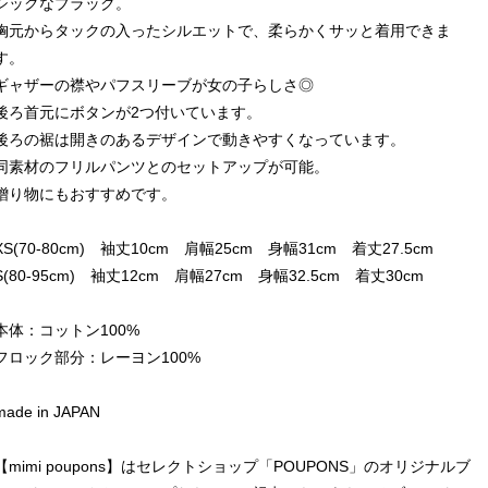
シックなブラック。
胸元からタックの入ったシルエットで、柔らかくサッと着用できま
す。
ギャザーの襟やパフスリーブが女の子らしさ◎
後ろ首元にボタンが2つ付いています。
後ろの裾は開きのあるデザインで動きやすくなっています。
同素材のフリルパンツとのセットアップが可能。
贈り物にもおすすめです。
XS(70-80cm) 袖丈10cm 肩幅25cm 身幅31cm 着丈27.5cm
S(80-95cm) 袖丈12cm 肩幅27cm 身幅32.5cm 着丈30cm
本体：コットン100%
フロック部分：レーヨン100%
made in JAPAN
【mimi poupons】はセレクトショップ「POUPONS」のオリジナルブ