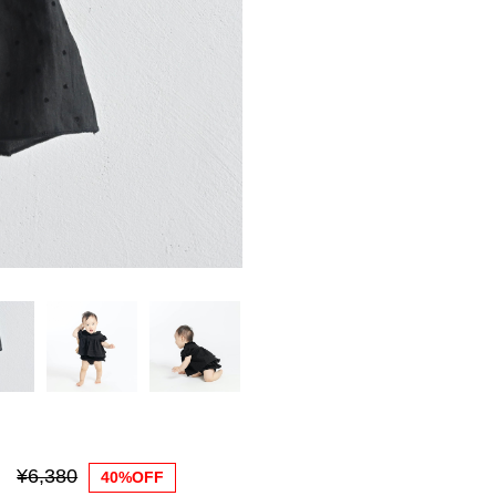
¥6,380
40%OFF