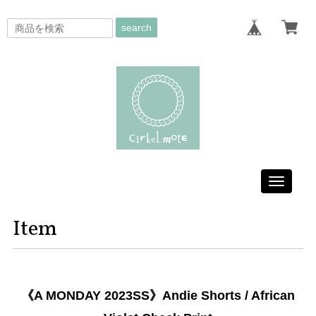
search
Toggle
navigati
Item
《A MONDAY 2023SS》Andie Shorts / African