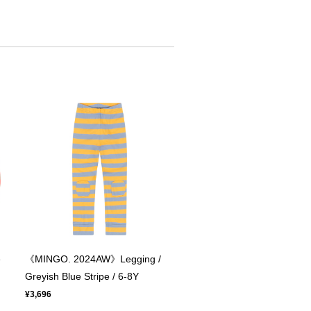
e
《MINGO. 2024AW》Legging /
Greyish Blue Stripe / 6-8Y
¥3,696