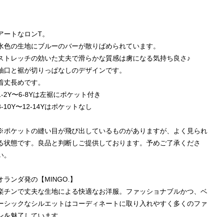
アートなロンT。
水色の生地にブルーのバーが散りばめられています。
ストレッチの効いた丈夫で滑らかな質感は虜になる気持ち良さ♪
袖口と裾が切りっぱなしのデザインです。
着丈長めです。
1-2Y〜6-8Yは左裾にポケット付き
8-10Y〜12-14Yはポケットなし
※ポケットの縫い目が飛び出しているものがありますが、よく見られ
る状態です。良品と判断しご提供しております。予めご了承くださ
い。
オランダ発の【MINGO.】
楽チンで丈夫な生地による快適なお洋服。ファッショナブルかつ、ベ
ーシックなシルエットはコーディネートに取り入れやすく多くのファ
ンを魅了しています。