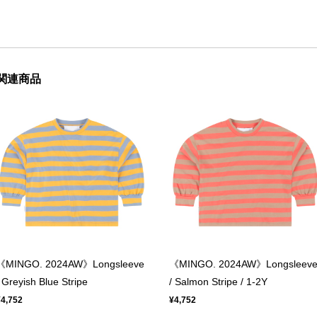
関連商品
《MINGO. 2024AW》Longsleeve
《MINGO. 2024AW》Longsleev
/ Greyish Blue Stripe
/ Salmon Stripe / 1-2Y
¥4,752
¥4,752