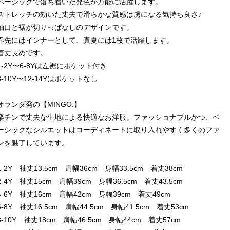
ベーシックで落ち着いた発色が万能に活躍します。
ストレッチの効いた丈夫で滑らかな質感は虜になる気持ち良さ♪
袖口と裾が切りっぱなしのデザインです。
春先にはインナーとして、真夏には1枚で活躍します。
着丈長めです。
1-2Y〜6-8Yは左裾にポケット付き
8-10Y〜12-14Yはポケットなし
オランダ発の【MINGO.】
楽チンで丈夫な生地による快適なお洋服。ファッショナブルかつ、ベ
ーシックなシルエットはコーディネートに取り入れやすく多くのファ
ンを魅了しています。
1-2Y 袖丈13.5cm 肩幅36cm 身幅33.5cm 着丈38cm
2-4Y 袖丈15cm 肩幅39cm 身幅36.5cm 着丈43.5cm
4-6Y 袖丈16cm 肩幅42cm 身幅39cm 着丈49cm
6-8Y 袖丈16.5cm 肩幅44.5cm 身幅41.5cm 着丈53cm
8-10Y 袖丈18cm 肩幅46.5cm 身幅44cm 着丈57cm