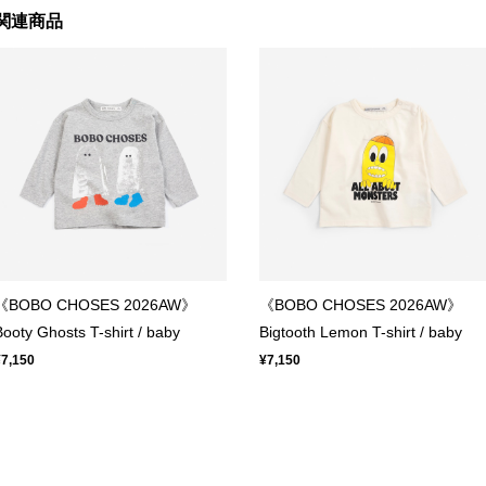
関連商品
《BOBO CHOSES 2026AW》
《BOBO CHOSES 2026AW》
Booty Ghosts T-shirt / baby
Bigtooth Lemon T-shirt / baby
¥7,150
¥7,150