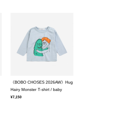
《BOBO CHOSES 2026AW》Hug
Hairy Monster T-shirt / baby
¥7,150