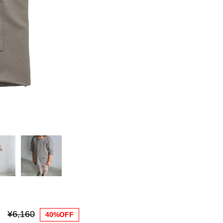
¥6,160
40%OFF