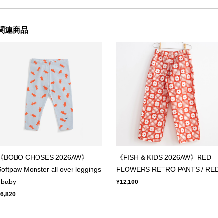
関連商品
《BOBO CHOSES 2026AW》
《FISH & KIDS 2026AW》RED
Softpaw Monster all over leggings
FLOWERS RETRO PANTS / RE
/ baby
¥12,100
¥6,820