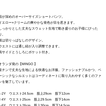
股が深めのオーバーサイズショートパンツ。
イエロー×クリームの爽やかな発色が目を惹きます。
しっかりとした丈夫なスウェット生地で動き盛りのお子様にぴった
り。
裾は切りっぱなしのデザイン。
ウエストには通し紐が入り調整できます。
両サイドとうしろにポケット付き。
オランダ発の【MINGO.】
楽チンで丈夫な生地による快適なお洋服。ファッショナブルかつ、ベ
ーシックなシルエットはコーディネートに取り入れやすく多くのファ
ンを魅了しています。
1-2Y ウエスト24.5cm 股上29cm 股下12cm
2-4Y ウエスト25cm 股上29.5cm 股下14cm
4-6Y ウエスト26cm 股上30cm 股下14.5cm