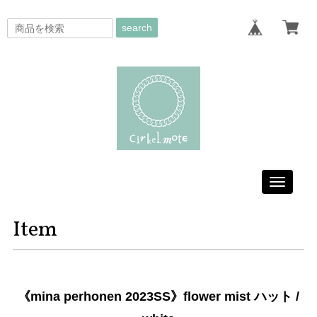
search
Toggle
navigati
Item
《mina perhonen 2023SS》flower mist ハット /