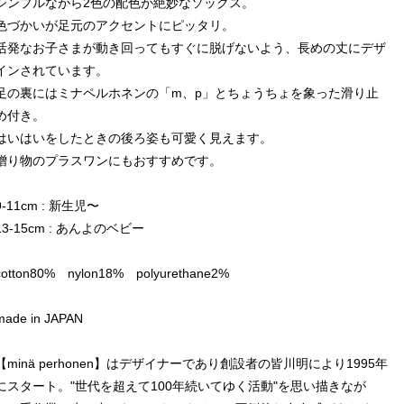
シンプルながら2色の配色が絶妙なソックス。
色づかいが足元のアクセントにピッタリ。
活発なお子さまが動き回ってもすぐに脱げないよう、長めの丈にデザ
インされています。
足の裏にはミナペルホネンの「m、p」とちょうちょを象った滑り止
め付き。
はいはいをしたときの後ろ姿も可愛く見えます。
贈り物のプラスワンにもおすすめです。
9-11cm : 新生児〜
13-15cm : あんよのベビー
cotton80% nylon18% polyurethane2%
made in JAPAN
【minä perhonen】はデザイナーであり創設者の皆川明により1995年
にスタート。"世代を超えて100年続いてゆく活動"を思い描きなが