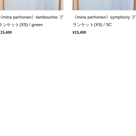
《mina perhonen》tambourine ブ
《mina perhonen》symphony ブ
ランケット(XS) / green
ランケット(XS) / SC
¥15,400
¥15,400