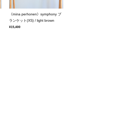
《mina perhonen》symphony ブ
ランケット(XS) / light brown
¥15,400