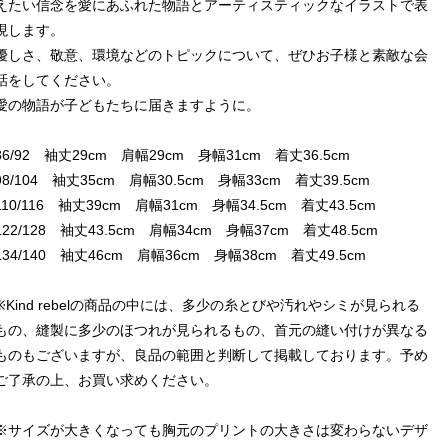
えたい信念を愛にあふれた物語とアーティスティックなイラストで表
現します。
優しさ、敬意、環境などのトピックについて、ぜひお子様と素敵な会
話をしてください。
愛の物語が子どもたちに届きますように。
86/92 袖丈29cm 肩幅29cm 身幅31cm 着丈36.5cm
98/104 袖丈35cm 肩幅30.5cm 身幅33cm 着丈39.5cm
110/116 袖丈39cm 肩幅31cm 身幅34.5cm 着丈43.5cm
122/128 袖丈43.5cm 肩幅34cm 身幅37cm 着丈48.5cm
134/140 袖丈46cm 肩幅36cm 身幅38cm 着丈49.5cm
※Kind rebelの商品の中には、多少の糸とびや汚れやシミが見られる
もの、縫製に多少のほつれが見られるもの、首元の縫い付けが異なる
ものもございますが、良品の範囲と判断して掲載しております。予め
ご了承の上、お買い求めください。
※サイズが大きくなっても胸元のプリントの大きさは変わらないデザ