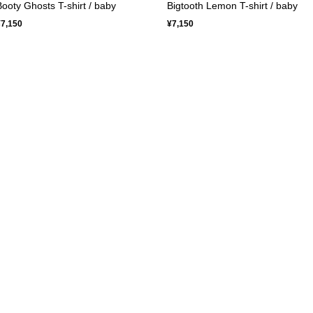
Booty Ghosts T-shirt / baby
Bigtooth Lemon T-shirt / baby
¥7,150
¥7,150