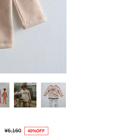
¥6,160
40%OFF