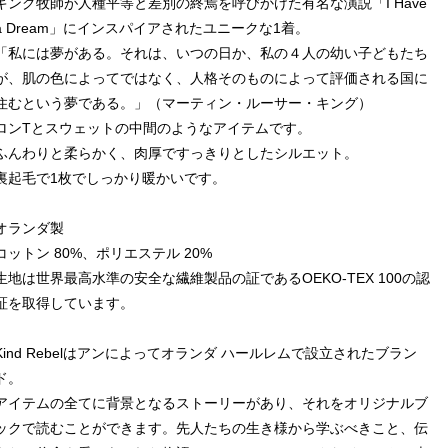
キング牧師が人種平等と差別の終焉を呼びかけた有名な演説「I Have
a Dream」にインスパイアされたユニークな1着。
「私には夢がある。それは、いつの日か、私の４人の幼い子どもたち
が、肌の色によってではなく、人格そのものによって評価される国に
住むという夢である。」（マーティン・ルーサー・キング）
ロンTとスウェットの中間のようなアイテムです。
ふんわりと柔らかく、肉厚ですっきりとしたシルエット。
裏起毛で1枚でしっかり暖かいです。
オランダ製
コットン 80%、ポリエステル 20%
生地は世界最高水準の安全な繊維製品の証であるOEKO-TEX 100の認
証を取得しています。
Kind Rebelはアンによってオランダ ハールレムで設立されたブラン
ド。
アイテムの全てに背景となるストーリーがあり、それをオリジナルブ
ックで読むことができます。先人たちの生き様から学ぶべきこと、伝