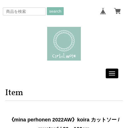
search
Toggle
navigati
Item
《mina perhonen 2022AW》koira カットソー /