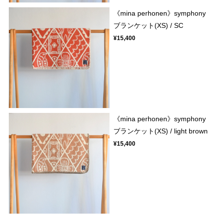
《mina perhonen》symphony
ブランケット(XS) / SC
¥15,400
《mina perhonen》symphony
ブランケット(XS) / light brown
¥15,400