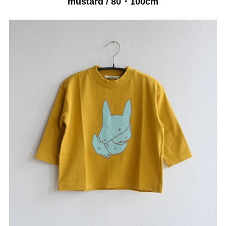
mustard / 80・100cm