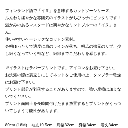
フィンランド語で「イヌ」を意味するカットソーシリーズ。
ふんわり緩やかな雰囲気のイラストがちびっ子にピッタリです！
温かみのあるマスタードは爽やかなミントブルーの「イヌ」さ
ん。
使いやすいベーシックなコットン素材。
身幅ゆったりで適度に肩のラインが落ち、幅広の襟元のリブ、少
し細くなっていく袖など、細部までこだわりを感じます。
※イラストはラバープリントです。アイロンをお避け下さい。
お洗濯の際は裏返しにしてネットをご使用の上、タンブラー乾燥
はお避け下さい。
プリント部分が剥落することがありますので、強い摩擦は加えな
いでください。
プリント面同士を長時間付けたまま放置するとプリントがくっつ
いてしまう可能性があります。
80cm (18M) 袖丈19.5cm 肩幅32cm 身幅34cm 着丈34cm