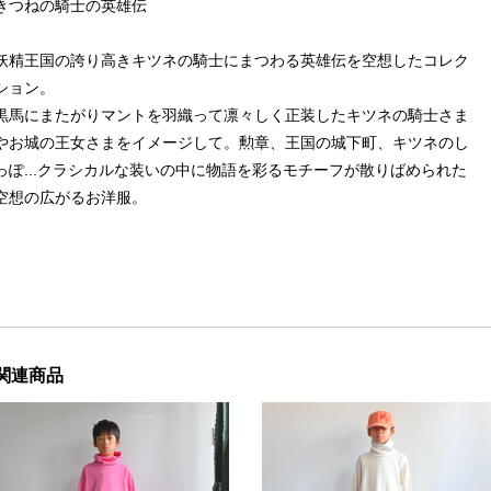
きつねの騎士の英雄伝
妖精王国の誇り高きキツネの騎士にまつわる英雄伝を空想したコレク
ション。
黒馬にまたがりマントを羽織って凛々しく正装したキツネの騎士さま
やお城の王女さまをイメージして。勲章、王国の城下町、キツネのし
っぽ...クラシカルな装いの中に物語を彩るモチーフが散りばめられた
空想の広がるお洋服。
関連商品