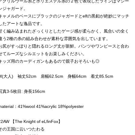
アクリルウール糸とポリエステル糸の２色で表現したラインはマシー
ンジャガード。
キャメルのベースにブラックのジャガードとelfの黒釦が絶妙にマッチ
したアートな逸品です。
甘く編み込まれたざっくりとしたゲージ感が柔らかく、風合いの全く
違う2種の糸の組み合わせが素朴な雰囲気を出しています。
お尻がすっぽりと隠れるロング丈が新鮮。パンツやワンピースと合わ
せてルーズなシルエットをお楽しみください。
キッズ用のカーディガンもあるので親子おそろいも◎
M(大人) 袖丈52cm 肩幅62.5cm 身幅64cm 着丈85.5cm
写真3-5枚目: 身長156cm
material：41%wool 41%acrylic 18%polyester
22AW 【The Knight of eLfinFox】
その王国に云いつたわる