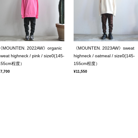
《MOUNTEN. 2022AW》organic
《MOUNTEN. 2023AW》sweat
sweat highneck / pink / size0(145-
highneck / oatmeal / size0(145-
155cm程度）
155cm程度）
¥7,700
¥11,550