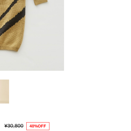
¥30,800
40%OFF