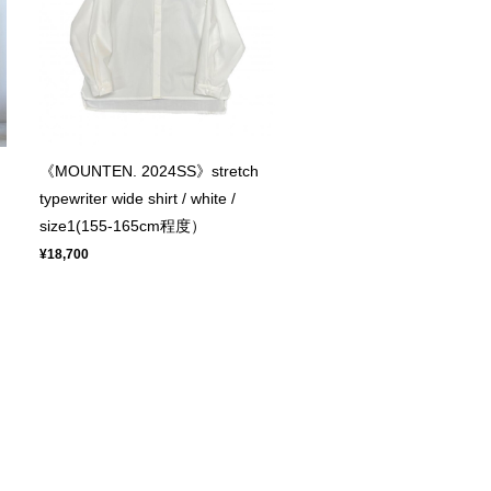
《MOUNTEN. 2024SS》stretch
typewriter wide shirt / white /
size1(155-165cm程度）
¥18,700