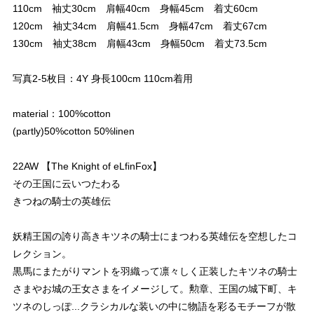
110cm 袖丈30cm 肩幅40cm 身幅45cm 着丈60cm
120cm 袖丈34cm 肩幅41.5cm 身幅47cm 着丈67cm
130cm 袖丈38cm 肩幅43cm 身幅50cm 着丈73.5cm
写真2-5枚目：4Y 身長100cm 110cm着用
material：100%cotton
(partly)50%cotton 50%linen
22AW 【The Knight of eLfinFox】
その王国に云いつたわる
きつねの騎士の英雄伝
妖精王国の誇り高きキツネの騎士にまつわる英雄伝を空想したコ
レクション。
黒馬にまたがりマントを羽織って凛々しく正装したキツネの騎士
さまやお城の王女さまをイメージして。勲章、王国の城下町、キ
ツネのしっぽ...クラシカルな装いの中に物語を彩るモチーフが散