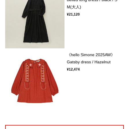
M(大人)
¥21,120
《hello Simone 2025AW》
Gatsby dress / Hazelnut
¥12,474