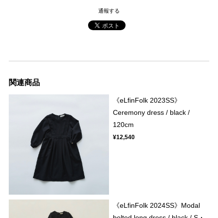
通報する
関連商品
《eLfinFolk 2023SS》
Ceremony dress / black /
120cm
¥12,540
《eLfinFolk 2024SS》Modal
belted long dress / black / S・