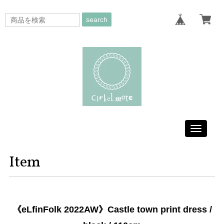
search
Toggle
navigati
Item
《eLfinFolk 2022AW》Castle town print dress /