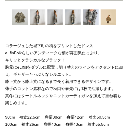
コラージュした城下町の柄をプリントしたドレス
eLfinFolkらしいアンティークな柄が雰囲気たっぷり。
キリッとクラシカルなブラック！
胸元にeLf釦をダブルに配置し切り替えのラインをアクセントに加
え、ギャザーたっぷりなシルエット。
膝下丈から膝上丈になるまで長く着用できるデザインです。
薄手のコットン素材なので秋口や春先には1枚で活躍します。
真冬にはタートルネックやニットカーディガンを加えて重ね着も
楽しめます。
90cm 袖丈22.5cm 肩幅38cm 身幅42cm 着丈50.5cm
100cm 袖丈26cm 肩幅40cm 身幅43cm 着丈55.5cm