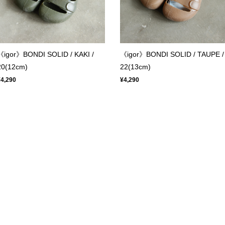
《igor》BONDI SOLID / KAKI /
《igor》BONDI SOLID / TAUPE /
20(12cm)
22(13cm)
¥4,290
¥4,290