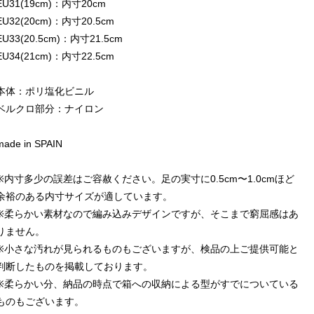
EU31(19cm)：内寸20cm
EU32(20cm)：内寸20.5cm
EU33(20.5cm)：内寸21.5cm
EU34(21cm)：内寸22.5cm
本体：ポリ塩化ビニル
ベルクロ部分：ナイロン
made in SPAIN
※内寸多少の誤差はご容赦ください。足の実寸に0.5cm〜1.0cmほど
余裕のある内寸サイズが適しています。
※柔らかい素材なので編み込みデザインですが、そこまで窮屈感はあ
りません。
※小さな汚れが見られるものもございますが、検品の上ご提供可能と
判断したものを掲載しております。
※柔らかい分、納品の時点で箱への収納による型がすでについている
ものもございます。