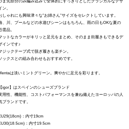
つま先部分のみ編み込みで全体的にすっきりとしたクラシカルなデザ
イン。
おしゃれにも興味津々な”お姉さん”サイズをセレクトしています。
海、川、プールなどの水遊びシーンはもちろん、雨の日もOKな夏の
必需品。
マットなカラーがキリッと足元をまとめ、そのまま街履きもできるデ
ザインです♪
マジックテープ式で脱ぎ履きも楽チン。
ソックスとの組み合わせもおすすめです。
Mentaは淡いミントグリーン。爽やかに足元を彩ります。
【igor】はスペインのシューズブランド
実用性、機能性、コストパフォーマンスを兼ね備えたヨーロッパの人
気ブランドです。
EU29(18cm)：内寸19cm
EU30(18.5cm)：内寸19.5cm