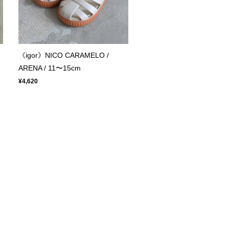
《igor》NICO CARAMELO /
ARENA / 11〜15cm
¥4,620