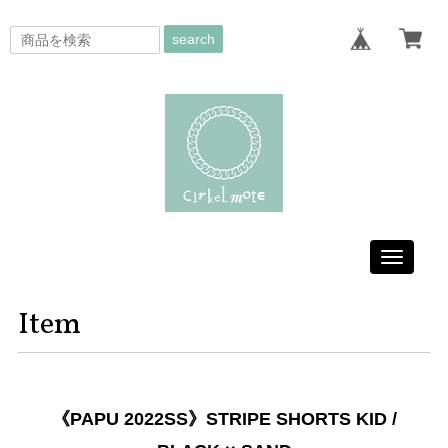
search
Toggle
navigati
Item
《PAPU 2022SS》STRIPE SHORTS KID /