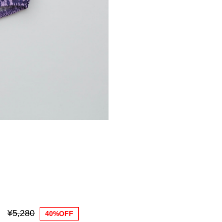
¥5,280
40%OFF