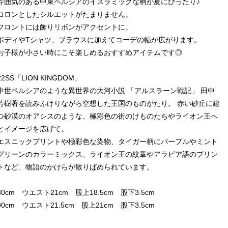
雰囲気のある中東ペルシアのイスラミックな柄が夏にぴったり♪
コロンとしたシルエットがたまりません。
フロントには飾りリボンがアクセントに。
ボディやTシャツ、ブラウスに加えてコーデの幅が広がります。
お子様が小さい時にこそ楽しめるおすすめアイテムです◎
22SS「LION KINGDOM」
中世ペルシアのような異世界の大河小説 「アルスラーン戦記」 田中
芳樹著を読みふけりながら空想した王国のものがたり。 赤い砂丘に建
つ砂漠のオアシスのような、極彩色の街のけものたちやライオン王へ
とイメージを広げて。
エスニックプリントや極彩色な染物、タイガー柄にパープルやミント
グリーンのカラーミックス、ライオン王の紋章やアラビア語のプリン
トなど、物語のかけらが散りばめられています。
80cm ウエスト21cm 股上18.5cm 股下3.5cm
90cm ウエスト21.5cm 股上21cm 股下3.5cm