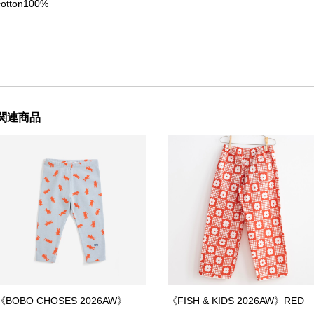
cotton100%
関連商品
《BOBO CHOSES 2026AW》
《FISH & KIDS 2026AW》RED