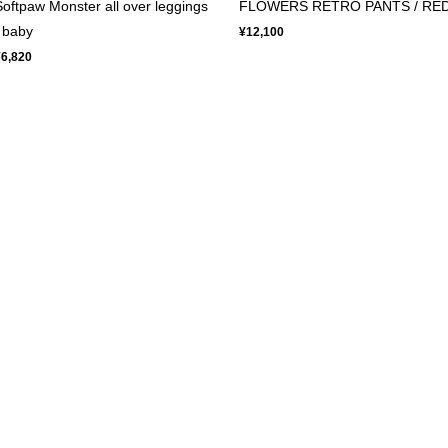
Softpaw Monster all over leggings
FLOWERS RETRO PANTS / RE
/ baby
¥12,100
¥6,820