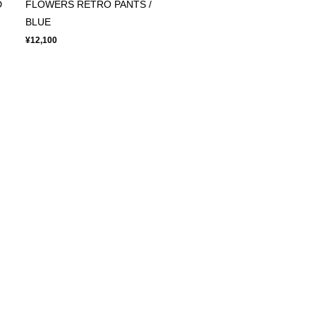
D
FLOWERS RETRO PANTS /
BLUE
¥12,100