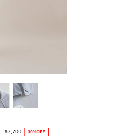
¥7,700
30%OFF