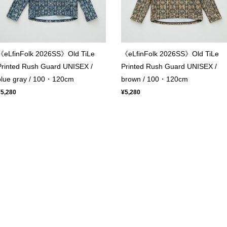
《eLfinFolk 2026SS》Old TiLe
《eLfinFolk 2026SS》Old TiLe
Printed Rush Guard UNISEX /
Printed Rush Guard UNISEX /
blue gray / 100・120cm
brown / 100・120cm
¥5,280
¥5,280