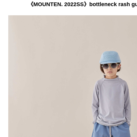
《MOUNTEN. 2022SS》bottleneck rash guar