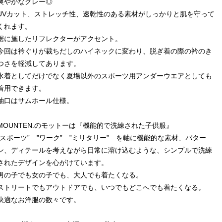
爽やかなグレー◎
UVカット、ストレッチ性、速乾性のある素材がしっかりと肌を守って
くれます。
裾に施したリフレクターがアクセント。
今回は衿ぐりが裁ちだしのハイネックに変わり、脱ぎ着の際の衿のき
つさを軽減してあります。
水着としてだけでなく夏場以外のスポーツ用アンダーウエアとしても
着用できます。
袖口はサムホール仕様。
MOUNTEN.のモットーは『機能的で洗練された子供服』
”スポーツ” ”ワーク” ”ミリタリー” を軸に機能的な素材、パター
ン、ディテールを考えながら日常に溶け込むような、シンプルで洗練
されたデザインを心がけています。
男の子でも女の子でも、大人でも着たくなる。
ストリートでもアウトドアでも、いつでもどこへでも着たくなる。
快適なお洋服の数々です。