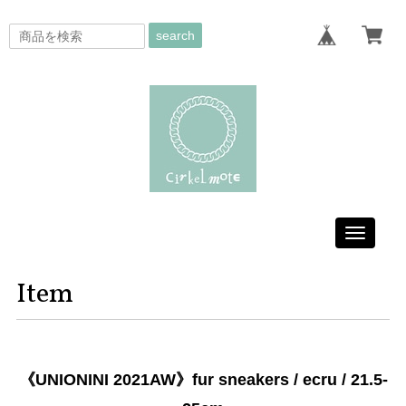
search
Toggle
navigati
Item
《UNIONINI 2021AW》fur sneakers / ecru / 21.5-