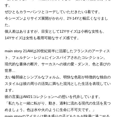
す。
ぜひともカラーパンツとコーデしていただきたい1着です。
今シーズンよりサイズ展開がかわり、2Y-14Yと幅広くなりまし
た。
個人差はありますが、目安として12Yサイズは小柄な女性も、
14Yサイズは女性も着用可能なサイズ感です。
main story 21AWは20世紀前半に活躍したフランスのアーティス
ト、フェルナン・レジェにインスパイアされたコレクション。
現代的な書体の断片、サーカスへの彼の愛 - ダンス、色と喜びの
世界...
太い輪郭線とシンプルなフォルム、明快な色彩が特徴的な独自の
スタイルは彼の周りの活気に満ちた混沌とした生活を表現してい
ます。
彼の言葉はAW21コレクションへの想いを代弁しています。
「私たちと一緒に転がり、動き、過剰に流れる現代の生活を見つ
めましょう。色は水や火のように生命に不可欠です。」
main storyのアイテムは動き盛りの子どもたちが快適に過ごせる