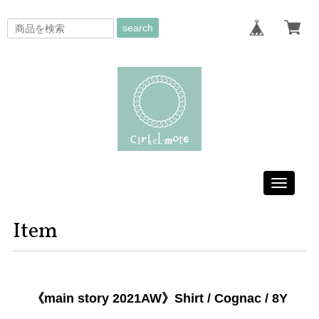
search
Toggle
navigati
Item
《main story 2021AW》Shirt / Cognac / 8Y