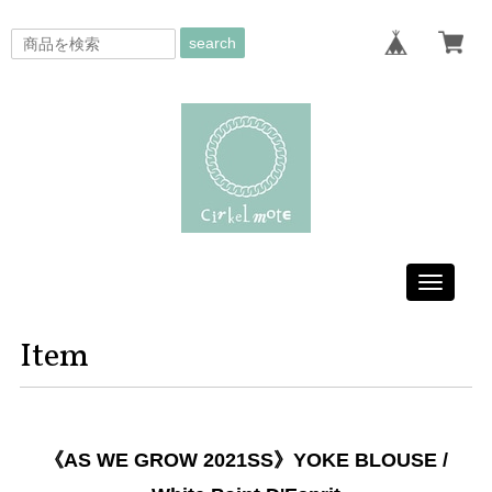
search
Toggle
navigati
Item
《AS WE GROW 2021SS》YOKE BLOUSE /