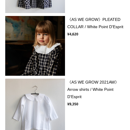
《AS WE GROW》PLEATED
COLLAR / White Point D'Esprit
¥4,620
《AS WE GROW 2021AW》
Arrow shirts / White Point
D'Esprit
¥9,350