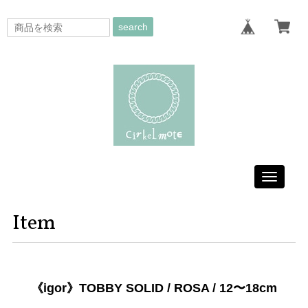
search
Toggle
navigati
Item
《igor》TOBBY SOLID / ROSA / 12〜18cm