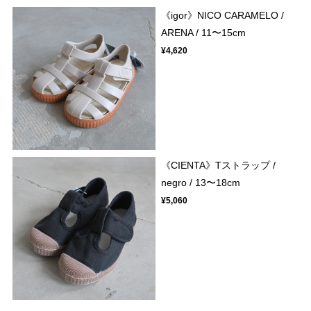
《igor》NICO CARAMELO /
ARENA / 11〜15cm
¥4,620
《CIENTA》Tストラップ /
negro / 13〜18cm
¥5,060