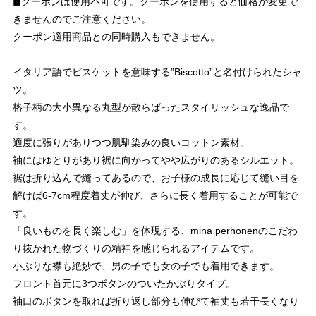
◼︎クーポンは使用不可です。クーポンを使用すると価格が変更で
きませんのでご注意ください。
クーポン適用商品との同時購入もできません。
イタリア語でビスケットを意味する”Biscotto”と名付けられたシャ
ツ。
格子柄の大小異なる丸型が散らばったスタイリッシュな逸品で
す。
適度に張りがありつつ肌馴染みの良いコットン素材。
袖にはゆとりがあり裾に向かってやや広がりのあるシルエット。
裾は折り込んで縫ってあるので、お子様の成長に応じて縫い目を
解けば6-7cm程度着丈が伸び、さらに長く着用することが可能で
す。
「良いものを長く楽しむ」を体現する、mina perhonenのこだわ
り抜かれた物づくりの精神を感じられるアイテムです。
小ぶりな襟も絶妙で、男の子でも女の子でも着用できます。
フロント首元に3つボタンのついたかぶりタイプ。
袖口のボタンを取れば折り返し部分も伸びて袖丈も若干長くなり