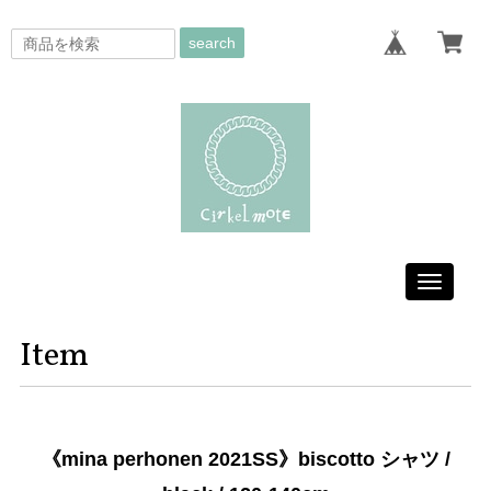
search
Toggle
navigati
Item
《mina perhonen 2021SS》biscotto シャツ /