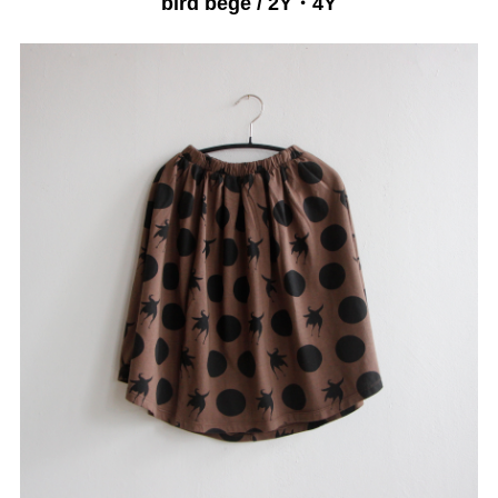
bird bege / 2Y・4Y