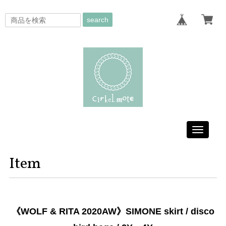
search
Toggle
navigati
Item
《WOLF & RITA 2020AW》SIMONE skirt / disco