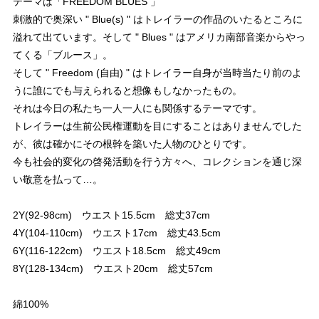
テーマは「FREEDOM BLUES 」
刺激的で奥深い " Blue(s) " はトレイラーの作品のいたるところに
溢れて出ています。そして " Blues " はアメリカ南部音楽からやっ
てくる「ブルース」。
そして " Freedom (自由) " はトレイラー自身が当時当たり前のよ
うに誰にでも与えられると想像もしなかったもの。
それは今日の私たち一人一人にも関係するテーマです。
トレイラーは生前公民権運動を目にすることはありませんでした
が、彼は確かにその根幹を築いた人物のひとりです。
今も社会的変化の啓発活動を行う方々へ、コレクションを通じ深
い敬意を払って…。
2Y(92-98cm) ウエスト15.5cm 総丈37cm
4Y(104-110cm) ウエスト17cm 総丈43.5cm
6Y(116-122cm) ウエスト18.5cm 総丈49cm
8Y(128-134cm) ウエスト20cm 総丈57cm
綿100%