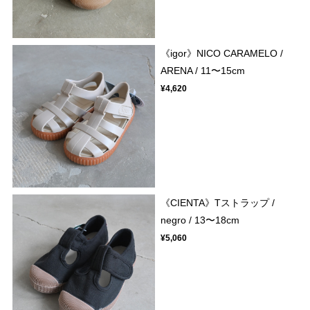
《igor》NICO CARAMELO /
ARENA / 11〜15cm
¥4,620
《CIENTA》Tストラップ /
negro / 13〜18cm
¥5,060