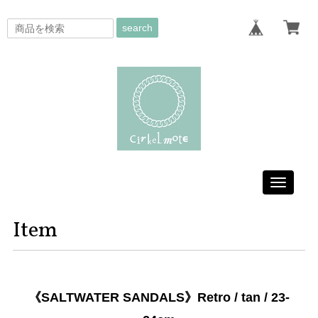
search
Toggle
navigati
Item
《SALTWATER SANDALS》Retro / tan / 23-