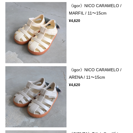
《igor》NICO CARAMELO /
MARFIL / 11〜15cm
¥4,620
《igor》NICO CARAMELO /
ARENA / 11〜15cm
¥4,620