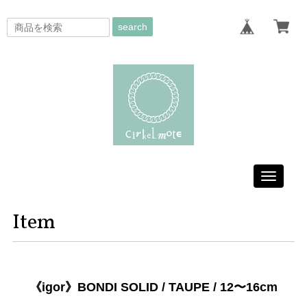
search
Toggle
navigati
Item
《igor》BONDI SOLID / TAUPE / 12〜16cm