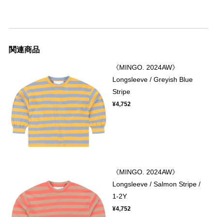
関連商品
《MINGO. 2024AW》
Longsleeve / Greyish Blue
Stripe
¥4,752
《MINGO. 2024AW》
Longsleeve / Salmon Stripe /
1-2Y
¥4,752