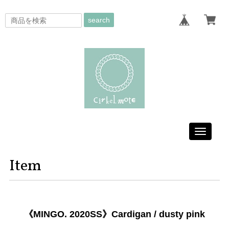
search
Toggle
navigati
Item
《MINGO. 2020SS》Cardigan / dusty pink