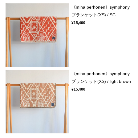
《mina perhonen》symphony
ブランケット(XS) / SC
¥15,400
《mina perhonen》symphony
ブランケット(XS) / light brown
¥15,400