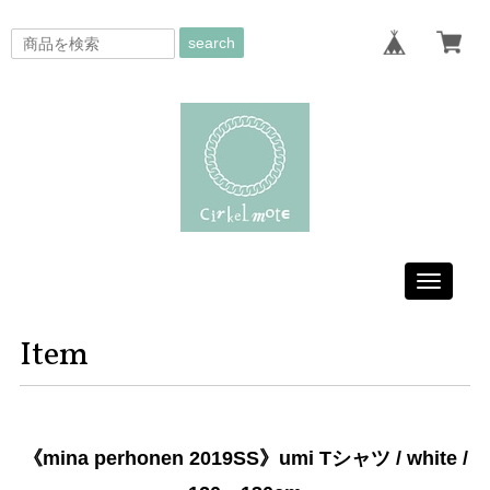
search
Toggle
navigati
Item
《mina perhonen 2019SS》umi Tシャツ / white /