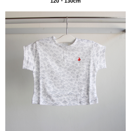
120・130cm