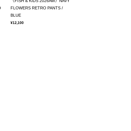
《FISH & KIDS 2026AW》NAVY
D
FLOWERS RETRO PANTS /
BLUE
¥12,100