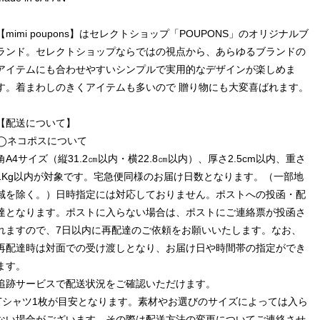
【mimi poupons】はセレクトショップ「POUPONS」のオリジナルブ
ランド。セレクトショップならではの視点から、あらゆるブランドの
アイテムにも合わせやすいシンプルで実用的なデザインが楽しめま
す。着まわしのきくアイテムも多いので 贈り物にも大変喜ばれます。
【配送について】
◯ネコポスについて
角A4サイズ（縦31.2㎝以内・横22.8㎝以内）、厚さ2.5cm以内、重さ
1Kg以内が対象です。宅急便同様のお届け日数となります。（一部地
域を除く。）日時指定には対応しておりません。ポストへの投函・配
達となります。ポストに入らない場合は、ポストにご連絡票が投函さ
れますので、7日以内に再配達のご依頼をお願いいたします。なお、
再配達時は対面での受け渡しとなり、お届け日や時間帯の指定ができ
ます。
追跡サービスで配送状況をご確認いただけます。
Tシャツ1枚が目安となります。素材やお選びのサイズによっては入ら
ない場合がございます。その際は配送方法の変更についてご連絡させ