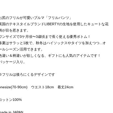
お尻のフリルが可愛いブルマ「フリルパンツ」
英国のテキスタイルブランドLIBERTYの生地を使用したキュートな花
柄が目を惹きます。
ワンサイズで3ケ月頃〜3歳頃まで長く使える優秀ボトム！
春夏はサラッと1枚で、秋冬はハイソックスやタイツを加えつつ...オ
ールシーズン活用できます。
色違い＆柄違いが欲しくなる、ギフトにも人気のアイテムです！
パッケージ入り。
※フリルは後ろにくるデザインです
onesize(70-90cm) ウエスト18cm 着丈24cm
コットン100%
made in JAPAN