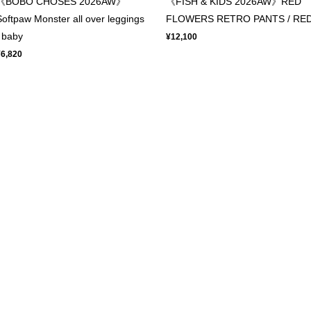
《BOBO CHOSES 2026AW》
《FISH & KIDS 2026AW》RED
Softpaw Monster all over leggings
FLOWERS RETRO PANTS / RE
/ baby
¥12,100
¥6,820