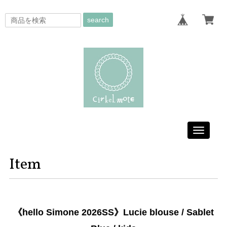
search
Toggle
navigati
Item
《hello Simone 2026SS》Lucie blouse / Sablet