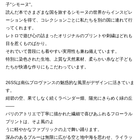
子"シモーヌ"。
読んだ本でさまざまな国を旅するシモーヌの世界からインスピレ
ーションを得て、コレクションごとに私たちを別の国に連れて行
ってくれます。
レトロで遊び心の詰まったオリジナルのプリントや刺繍はどれも
目を惹くものばかり。
それでいて普段にも着やすい実用性も兼ね備えています。
特別に染色された生地、上質な天然素材、柔らかい糸など子ども
たちが快適な作りにもこだわっています。
26SSは南仏プロヴァンスの魅惑的な風景がデザインに活きていま
す。
紺碧の空、果てしなく続くラベンダー畑、陽光にきらめく緑の丘
——
パリのアトリエで丁寧に描かれた繊細で喜びあふれるフローラル
プリントは、そよ風のよ
うに軽やかなファブリックの上で舞い踊ります。
深みのあるブルーは無限に広がる空と地中海を思わせ、ライラッ