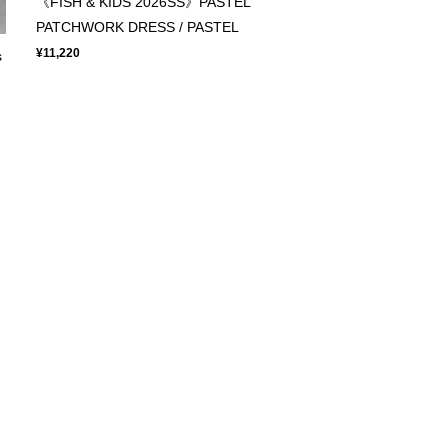
《FISH & KIDS 2026SS》PASTEL
PATCHWORK DRESS / PASTEL
¥11,220
s