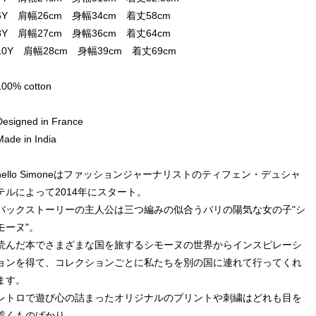
6Y 肩幅26cm 身幅34cm 着丈58cm
8Y 肩幅27cm 身幅36cm 着丈64cm
10Y 肩幅28cm 身幅39cm 着丈69cm
100% cotton
Designed in France
Made in India
hello Simoneはファッションジャーナリストのティフェン・デュシャ
テルによって2014年にスタート。
バックストーリーの主人公は三つ編みの似合うパリの陽気な女の子"シ
モーヌ"。
読んだ本でさまざまな国を旅するシモーヌの世界からインスピレーシ
ョンを得て、コレクションごとに私たちを別の国に連れて行ってくれ
ます。
レトロで遊び心の詰まったオリジナルのプリントや刺繍はどれも目を
惹くものばかり。