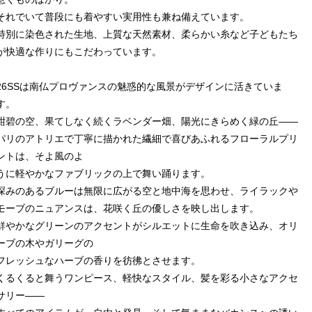
それでいて普段にも着やすい実用性も兼ね備えています。
特別に染色された生地、上質な天然素材、柔らかい糸など子どもたち
が快適な作りにもこだわっています。
26SSは南仏プロヴァンスの魅惑的な風景がデザインに活きていま
す。
紺碧の空、果てしなく続くラベンダー畑、陽光にきらめく緑の丘——
パリのアトリエで丁寧に描かれた繊細で喜びあふれるフローラルプリ
ントは、そよ風のよ
うに軽やかなファブリックの上で舞い踊ります。
深みのあるブルーは無限に広がる空と地中海を思わせ、ライラックや
モーブのニュアンスは、花咲く丘の優しさを映し出します。
鮮やかなグリーンのアクセントがシルエットに生命を吹き込み、オリ
ーブの木やガリーグの
フレッシュなハーブの香りを彷彿とさせます。
くるくると舞うワンピース、軽快なスタイル、髪を彩る小さなアクセ
サリー——