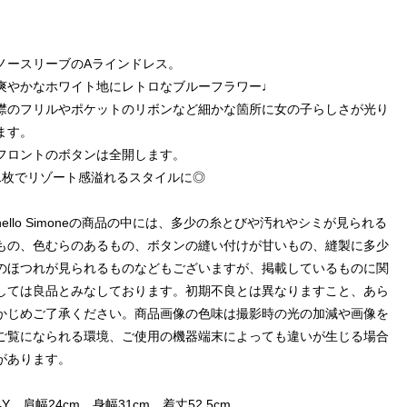
ノースリーブのAラインドレス。
爽やかなホワイト地にレトロなブルーフラワー♩
襟のフリルやポケットのリボンなど細かな箇所に女の子らしさが光り
ます。
フロントのボタンは全開します。
1枚でリゾート感溢れるスタイルに◎
hello Simoneの商品の中には、多少の糸とびや汚れやシミが見られる
もの、色むらのあるもの、ボタンの縫い付けが甘いもの、縫製に多少
のほつれが見られるものなどもございますが、掲載しているものに関
しては良品とみなしております。初期不良とは異なりますこと、あら
かじめご了承ください。商品画像の色味は撮影時の光の加減や画像を
ご覧になられる環境、ご使用の機器端末によっても違いが生じる場合
があります。
4Y 肩幅24cm 身幅31cm 着丈52.5cm