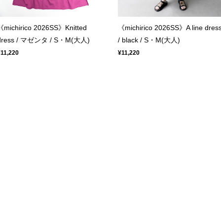
《michirico 2026SS》Knitted
《michirico 2026SS》A line dres
dress / マゼンタ / S・M(大人)
/ black / S・M(大人)
¥11,220
¥11,220