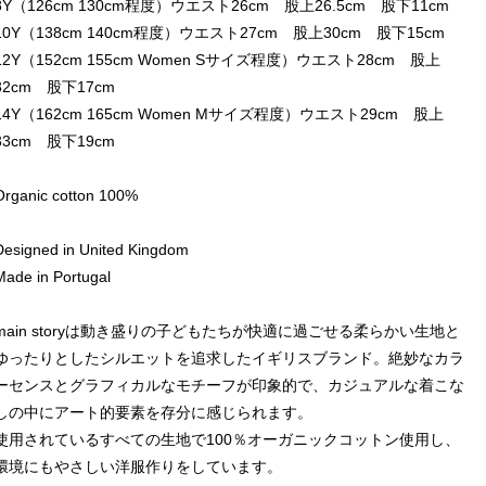
8Y（126cm 130cm程度）ウエスト26cm 股上26.5cm 股下11cm
10Y（138cm 140cm程度）ウエスト27cm 股上30cm 股下15cm
12Y（152cm 155cm Women Sサイズ程度）ウエスト28cm 股上
32cm 股下17cm
14Y（162cm 165cm Women Mサイズ程度）ウエスト29cm 股上
33cm 股下19cm
Organic cotton 100%
Designed in United Kingdom
Made in Portugal
main storyは動き盛りの子どもたちが快適に過ごせる柔らかい生地と
ゆったりとしたシルエットを追求したイギリスブランド。絶妙なカラ
ーセンスとグラフィカルなモチーフが印象的で、カジュアルな着こな
しの中にアート的要素を存分に感じられます。
使用されているすべての生地で100％オーガニックコットン使用し、
環境にもやさしい洋服作りをしています。