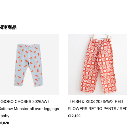
関連商品
《BOBO CHOSES 2026AW》
《FISH & KIDS 2026AW》RED
Softpaw Monster all over leggings
FLOWERS RETRO PANTS / RE
/ baby
¥12,100
¥6,820