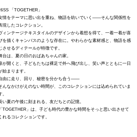
26SS 「TOGETHER」
友情をテーマに思い出を重ね、物語を紡いでいく――そんな関係性を
表現したコレクション。
ヴィンテージテキスタイルのデザインから着想を得て、一着一着が喜
びを描くキャンバスのような存在に。やわらかな素材感と、物語を感
じさせるディテールが特徴です。
舞台は、夏の日のおばあちゃんの家。
扉が開くと、子どもたちは裸足で外へ飛び出し、笑い声とともに一日
が始まります。
自由に走り、回り、秘密を分かち合う――
そんなかけがえのない時間が、このコレクションには込められていま
す。
長い夏の午後に刻まれる、友だちとの記憶。
「TOGETHER」は、子ども時代の豊かな時間をそっと思い出させて
くれるコレクションです。