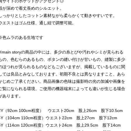
両サイドのポケットがアクセント◎
股が深めで着丈長めのシルエット。
しっかりとしたコットン素材ながら柔らかくて動きやすいです。
ウエストはゴム仕様、通し紐で調整可能。
※色ムラのある生地です
※main storyの商品の中には、多少の糸とびや汚れやシミが見られる
もの、色むらのあるもの、ボタンの縫い付けが甘いもの、縫製に多少
のほつれが見られるものなどもございますが、掲載しているものに関
しては良品とみなしております。初期不良とは異なりますこと、あら
かじめご了承ください。商品画像の色味は撮影時の光の加減や画像を
ご覧になられる環境、ご使用の機器端末によっても違いが生じる場合
があります。
2Y（92cm 100cm程度） ウエスト20cm 股上26cm 股下10.5cm
4Y（104cm 110cm程度）ウエスト22cm 股上27cm 股下12cm
6Y（114cm 120cm程度）ウエスト24cm 股上29.5cm 股下14cm