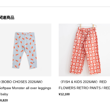
関連商品
《BOBO CHOSES 2026AW》
《FISH & KIDS 2026AW》RED
Softpaw Monster all over leggings
FLOWERS RETRO PANTS / RE
/ baby
¥12,100
¥6,820