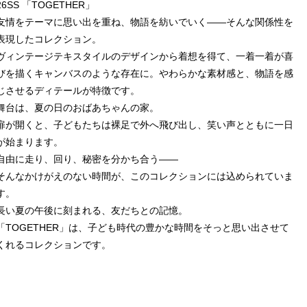
26SS 「TOGETHER」
友情をテーマに思い出を重ね、物語を紡いでいく――そんな関係性を
表現したコレクション。
ヴィンテージテキスタイルのデザインから着想を得て、一着一着が喜
びを描くキャンバスのような存在に。やわらかな素材感と、物語を感
じさせるディテールが特徴です。
舞台は、夏の日のおばあちゃんの家。
扉が開くと、子どもたちは裸足で外へ飛び出し、笑い声とともに一日
が始まります。
自由に走り、回り、秘密を分かち合う――
そんなかけがえのない時間が、このコレクションには込められていま
す。
長い夏の午後に刻まれる、友だちとの記憶。
「TOGETHER」は、子ども時代の豊かな時間をそっと思い出させて
くれるコレクションです。