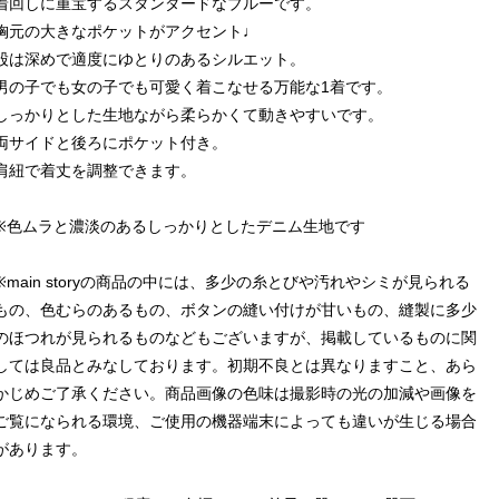
着回しに重宝するスタンダードなブルーです。
胸元の大きなポケットがアクセント♩
股は深めで適度にゆとりのあるシルエット。
男の子でも女の子でも可愛く着こなせる万能な1着です。
しっかりとした生地ながら柔らかくて動きやすいです。
両サイドと後ろにポケット付き。
肩紐で着丈を調整できます。
※色ムラと濃淡のあるしっかりとしたデニム生地です
※main storyの商品の中には、多少の糸とびや汚れやシミが見られる
もの、色むらのあるもの、ボタンの縫い付けが甘いもの、縫製に多少
のほつれが見られるものなどもございますが、掲載しているものに関
しては良品とみなしております。初期不良とは異なりますこと、あら
かじめご了承ください。商品画像の色味は撮影時の光の加減や画像を
ご覧になられる環境、ご使用の機器端末によっても違いが生じる場合
があります。