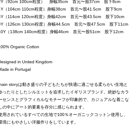
2Y（92cm 100cm程度） 身幅35cm 首元〜股37cm 股下8cm
4Y（104cm 110cm程度）身幅38cm 首元〜股41.5cm 股下9cm
6Y（114cm 120cm程度）身幅42cm 首元〜股43.5cm 股下10cm
8Y（126cm 130cm程度）身幅44.5cm 首元〜股47.5cm 股下11cm
10Y（138cm 140cm程度）身幅46cm 首元〜股51cm 股下12cm
100% Organic Cotton
Designed in United Kingdom
Made in Portugal
main storyは動き盛りの子どもたちが快適に過ごせる柔らかい生地と
ゆったりとしたシルエットを追求したイギリスブランド。絶妙なカラ
ーセンスとグラフィカルなモチーフが印象的で、カジュアルな着こな
しの中にアート的要素を存分に感じられます。
使用されているすべての生地で100％オーガニックコットン使用し、
環境にもやさしい洋服作りをしています。