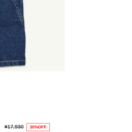
¥17,930
30%OFF