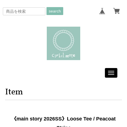
search
Toggle
navigati
Item
《main story 2026SS》Loose Tee / Peacoat