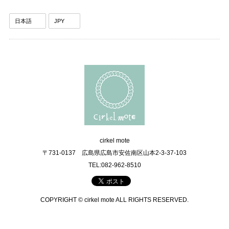
cirkel mote
〒731-0137 広島県広島市安佐南区山本2-3-37-103
TEL:082-962-8510
COPYRIGHT © cirkel mote ALL RIGHTS RESERVED.