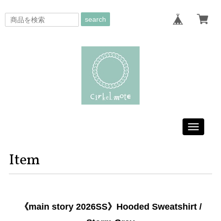
search
Toggle
navigati
Item
《main story 2026SS》Hooded Sweatshirt /