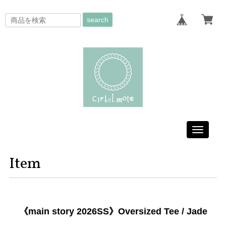
search
Toggle
navigati
Item
《main story 2026SS》Oversized Tee / Jade