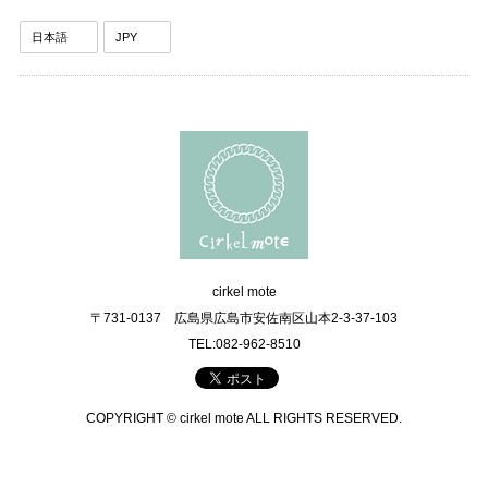
cirkel mote
〒731-0137 広島県広島市安佐南区山本2-3-37-103
TEL:082-962-8510
COPYRIGHT © cirkel mote ALL RIGHTS RESERVED.