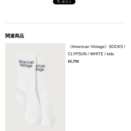
関連商品
《American Vintage》SOCKS /
CLYPSUN / WHITE / kids
¥2,750