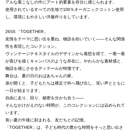
アルな着こなしの中にアート的要素を存分に感じられます。
使用されているすべての生地で100％オーガニックコットン使用
し、環境にもやさしい洋服作りをしています。
26SS 「TOGETHER」
友情をテーマに思い出を重ね、物語を紡いでいく――そんな関係
性を表現したコレクション。
ヴィンテージテキスタイルのデザインから着想を得て、一着一着
が喜びを描くキャンバスのような存在に。やわらかな素材感と、
物語を感じさせるディテールが特徴です。
舞台は、夏の日のおばあちゃんの家。
扉が開くと、子どもたちは裸足で外へ飛び出し、笑い声とともに
一日が始まります。
自由に走り、回り、秘密を分かち合う――
そんなかけがえのない時間が、このコレクションには込められて
います。
長い夏の午後に刻まれる、友だちとの記憶。
「TOGETHER」は、子ども時代の豊かな時間をそっと思い出さ