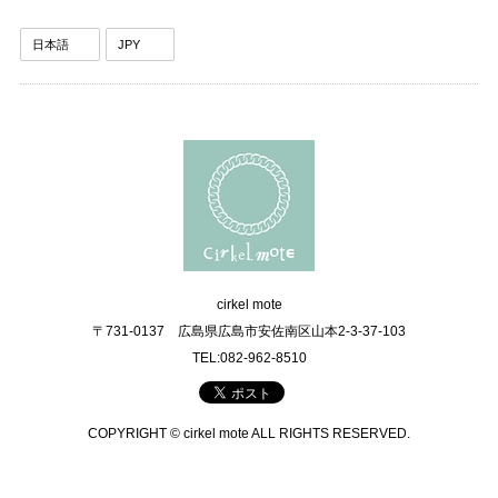
cirkel mote
〒731-0137 広島県広島市安佐南区山本2-3-37-103
TEL:082-962-8510
COPYRIGHT © cirkel mote ALL RIGHTS RESERVED.