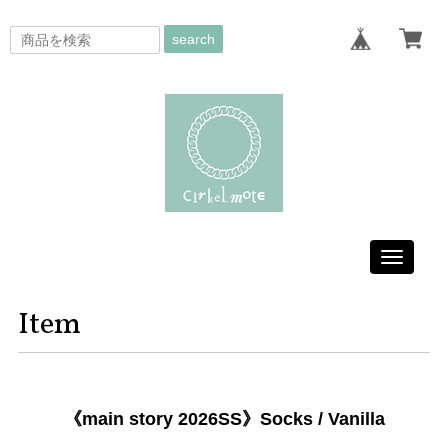
search
Toggle
navigati
Item
《main story 2026SS》Socks / Vanilla