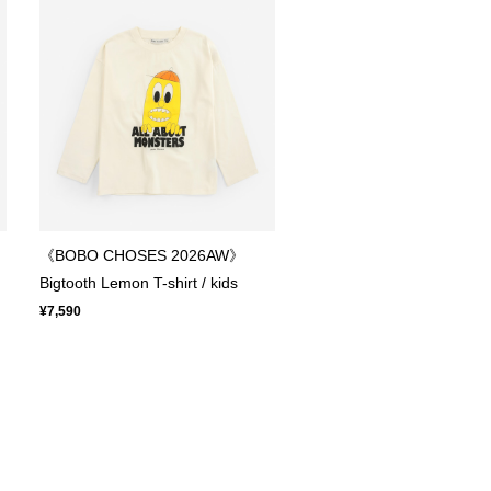
《BOBO CHOSES 2026AW》
Bigtooth Lemon T-shirt / kids
¥7,590