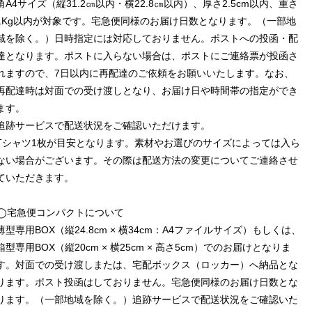
角A4サイズ（縦31.2㎝以内・横22.8㎝以内）、厚さ2.5cm以内、重さ
1Kg以内が対象です。宅急便同様のお届け日数となります。（一部地
域を除く。）日時指定には対応しておりません。ポストへの投函・配
達となります。ポストに入らない場合は、ポストにご連絡票が投函さ
れますので、7日以内に再配達のご依頼をお願いいたします。なお、
再配達時は対面での受け渡しとなり、お届け日や時間帯の指定ができ
ます。
追跡サービスで配送状況をご確認いただけます。
Tシャツ1枚が目安となります。素材やお選びのサイズによっては入ら
ない場合がございます。その際は配送方法の変更についてご連絡させ
ていただきます。
◯宅急便コンパクトについて
薄型専用BOX（縦24.8cm × 横34cm：A4ファイルサイズ）もしくは、
箱型専用BOX（縦20cm × 横25cm × 高さ5cm）でのお届けとなりま
す。対面での受け渡しまたは、宅配ボックス（ロッカー）へ納品とな
ります。ポスト投函はしておりません。宅急便同様のお届け日数とな
ります。（一部地域を除く。）追跡サービスで配送状況をご確認いた