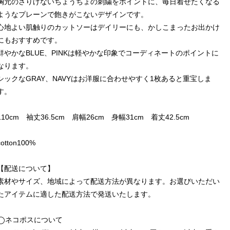
胸元のさりげないちょうちょの刺繍をポイントに、毎日着せたくなる
ようなプレーンで飽きがこないデザインです。
心地よい肌触りのカットソーはデイリーにも、かしこまったお出かけ
にもおすすめです。
鮮やかなBLUE、PINKは軽やかな印象でコーディネートのポイントに
なります。
シックなGRAY、NAVYはお洋服に合わせやすく1枚あると重宝しま
す。
110cm 袖丈36.5cm 肩幅26cm 身幅31cm 着丈42.5cm
cotton100%
【配送について】
素材やサイズ、地域によって配送方法が異なります。お選びいただい
たアイテムに適した配送方法で発送いたします。
◯ネコポスについて