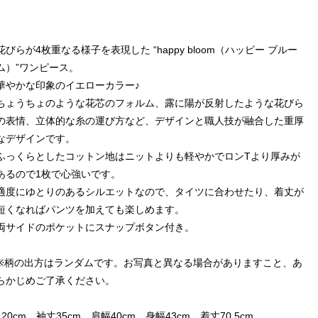
花びらが4枚重なる様子を表現した “happy bloom（ハッピー ブルー
ム）”ワンピース。
華やかな印象のイエローカラー♪
ちょうちょのような花芯のフォルム、露に陽が反射したような花びら
の表情、立体的な糸の運び方など、デザインと職人技が融合した重厚
なデザインです。
ふっくらとしたコットン地はニットよりも軽やかでロンTより厚みが
あるので1枚で心強いです。
適度にゆとりのあるシルエットなので、タイツに合わせたり、着丈が
短くなればパンツを加えても楽しめます。
両サイドのポケットにスナップボタン付き。
※柄の出方はランダムです。お写真と異なる場合がありますこと、あ
らかじめご了承ください。
120cm 袖丈35cm 肩幅40cm 身幅43cm 着丈70.5cm