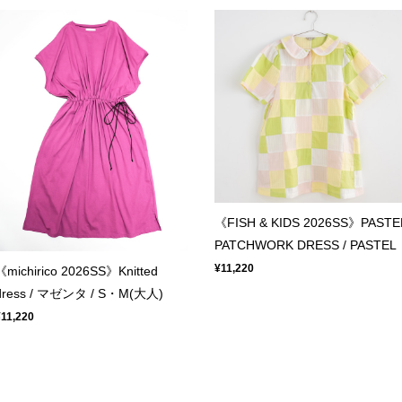
《FISH & KIDS 2026SS》PASTE
PATCHWORK DRESS / PASTEL
¥11,220
《michirico 2026SS》Knitted
dress / マゼンタ / S・M(大人)
¥11,220