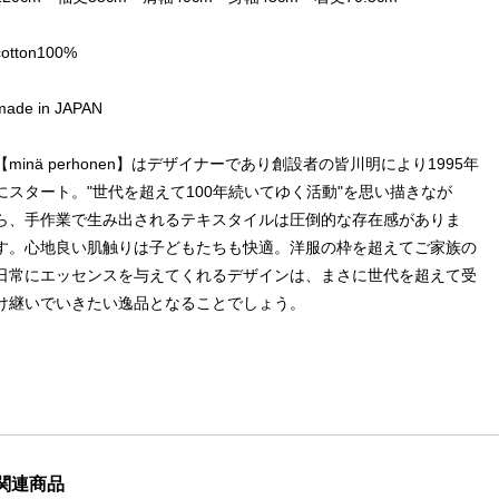
cotton100%
made in JAPAN
【minä perhonen】はデザイナーであり創設者の皆川明により1995年
にスタート。"世代を超えて100年続いてゆく活動"を思い描きなが
ら、手作業で生み出されるテキスタイルは圧倒的な存在感がありま
す。心地良い肌触りは子どもたちも快適。洋服の枠を超えてご家族の
日常にエッセンスを与えてくれるデザインは、まさに世代を超えて受
け継いでいきたい逸品となることでしょう。
関連商品