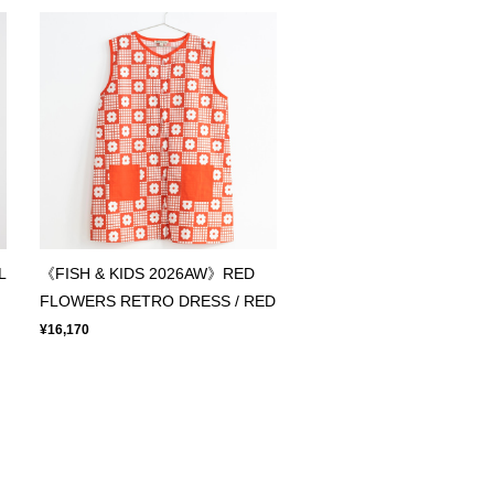
L
《FISH & KIDS 2026AW》RED
FLOWERS RETRO DRESS / RED
¥16,170